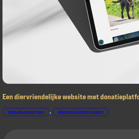
Een diervriendelijke website met donatieplat
,
Webdevelopment
Webshop laten maken