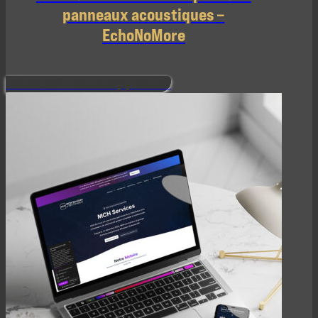
panneaux acoustiques –
EchoNoMore
Découvrir notre approche