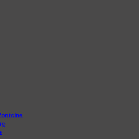
fontaine
rg
e